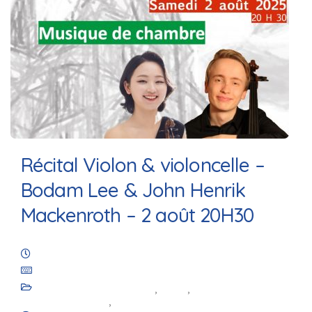
Récital Violon & violoncelle –
Bodam Lee & John Henrik
Mackenroth – 2 août 20H30
5 juin 2025
Les Amis de Saint-Julien de Royaucourt
Animation culturelle
,
Blog
,
Les
événements
,
Les projets