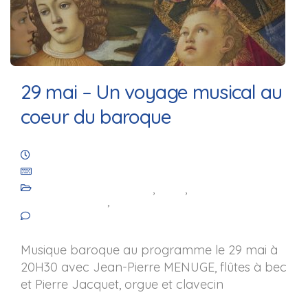
29 mai – Un voyage musical au
coeur du baroque
14 avril 2026
Les Amis de Saint-Julien de Royaucourt
Animation culturelle
,
Blog
,
Les
événements
,
Les réalisations
No comments yet
Musique baroque au programme le 29 mai à
20H30 avec Jean-Pierre MENUGE, flûtes à bec
et Pierre Jacquet, orgue et clavecin