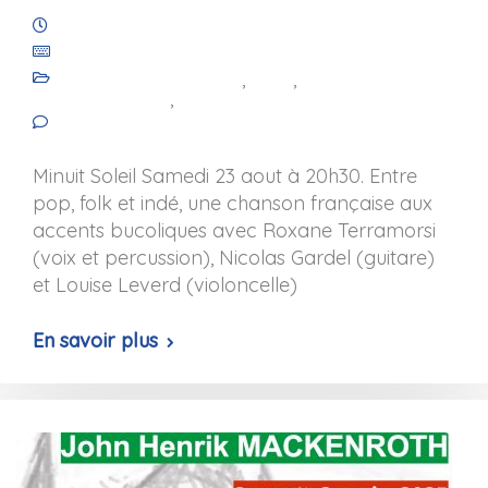
11 juillet 2025
Les Amis de Saint-Julien de Royaucourt
Animation culturelle
,
Blog
,
Les
événements
,
Les projets
No comments yet
Minuit Soleil Samedi 23 aout à 20h30. Entre
pop, folk et indé, une chanson française aux
accents bucoliques avec Roxane Terramorsi
(voix et percussion), Nicolas Gardel (guitare)
et Louise Leverd (violoncelle)
En savoir plus