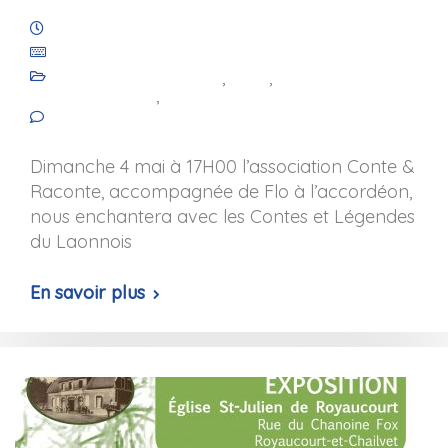
22 février 2025
Les Amis de Saint-Julien de Royaucourt
Animation culturelle
,
Blog
,
Les
événements
,
Les projets
No comments yet
Dimanche 4 mai à 17H00 l’association Conte &
Raconte, accompagnée de Flo à l’accordéon,
nous enchantera avec les Contes et Légendes
du Laonnois
En savoir plus