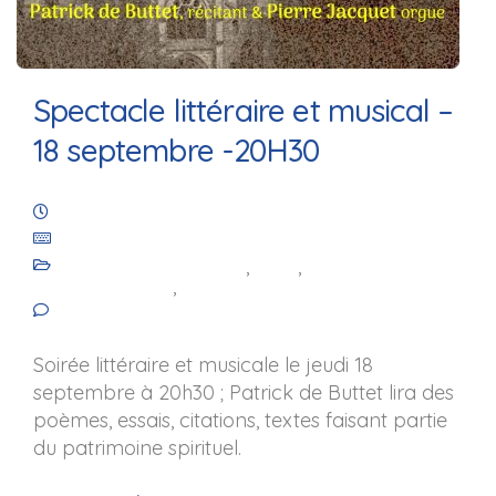
Spectacle littéraire et musical –
18 septembre -20H30
28 août 2025
Les Amis de Saint-Julien de Royaucourt
Animation culturelle
,
Blog
,
Les
événements
,
Les projets
No comments yet
Soirée littéraire et musicale le jeudi 18
septembre à 20h30 ; Patrick de Buttet lira des
poèmes, essais, citations, textes faisant partie
du patrimoine spirituel.