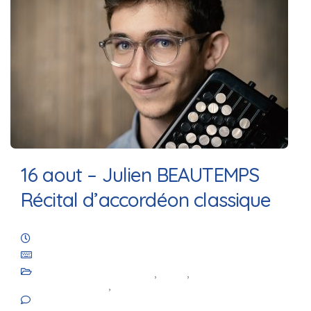
16 aout – Julien BEAUTEMPS
Récital d’accordéon classique
18 juin 2026
Les Amis de Saint-Julien de Royaucourt
Animation culturelle
,
Blog
,
Les
événements
,
Les réalisations
No comments yet