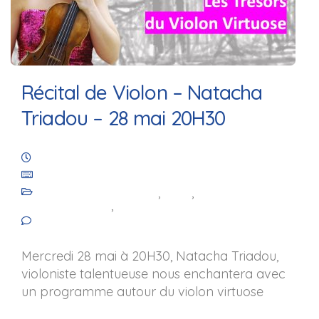
Récital de Violon – Natacha
Triadou – 28 mai 20H30
19 mars 2025
Les Amis de Saint-Julien de Royaucourt
Animation culturelle
,
Blog
,
Les
événements
,
Les projets
No comments yet
Mercredi 28 mai à 20H30, Natacha Triadou,
violoniste talentueuse nous enchantera avec
un programme autour du violon virtuose