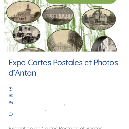
Expo Cartes Postales et Photos
d’Antan
14 août 2024
Les Amis de Saint-Julien de Royaucourt
Animation culturelle
,
Blog
,
Les
événements
,
Les réalisations
No comments yet
Exposition de Cartes Postales et Photos