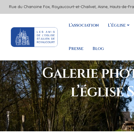
Rue du Chanoine Fox, Royaucourt-et-Chailvet, Aisne, Hauts-de-Fr
L’association
L’église
Presse
Blog
Galerie phot
l’église