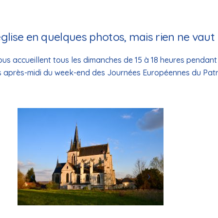
glise en quelques photos, mais rien ne vaut un
us accueillent tous les dimanches de 15 à 18 heures pendant l
s après-midi du week-end des Journées Européennes du Patr