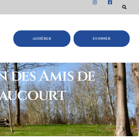
ADHÉRER
DONNER
n des Amis de
oyaucourt