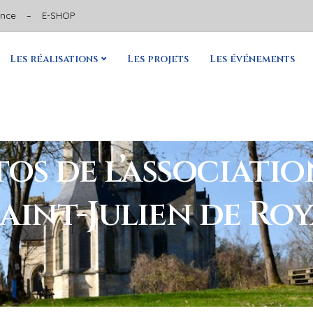
ance
–
E-SHOP
Les réalisations
Les projets
Les événements
os de l’associatio
 Saint-Julien de R