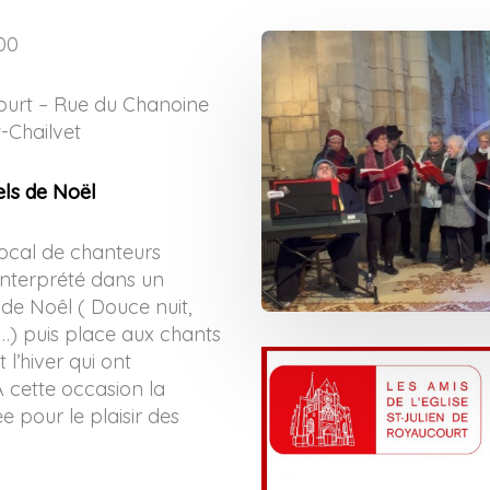
00
court – Rue du Chanoine
-Chailvet
els de Noël
local de chanteurs
interprété dans un
de Noêl ( Douce nuit,
ia…) puis place aux chants
 l’hiver qui ont
cette occasion la
ée pour le plaisir des