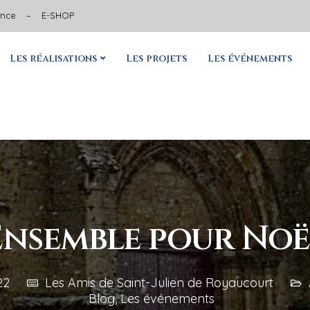
ance
–
E-SHOP
Les réalisations
Les projets
Les événements
Ensemble pour Noë
22
Les Amis de Saint-Julien de Royaucourt
Blog
,
Les événements