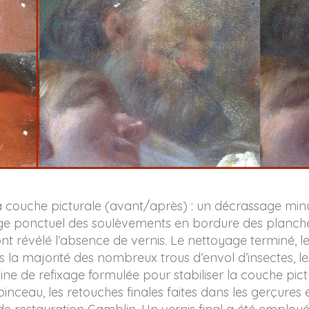
 la couche picturale (avant/après) : un décrassage min
xage ponctuel des soulèvements en bordure des planche
 ont révélé l’absence de vernis. Le nettoyage terminé,
s la majorité des nombreux trous d’envol d’insectes, l
sine de refixage formulée pour stabiliser la couche pict
inceau, les retouches finales faites dans les gerçures