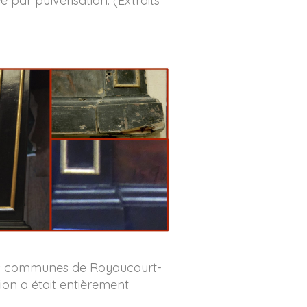
 par pulvérisation. (Extraits
 des communes de Royaucourt-
ion a était entièrement