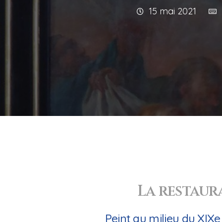
15 mai 2021
La restaura
Peint au milieu du XIXe 