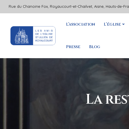
Rue du Chanoine Fox, Royaucourt-et-Chailvet, Aisne, Hauts-de-Fr
L’association
L’église
Presse
Blog
La re