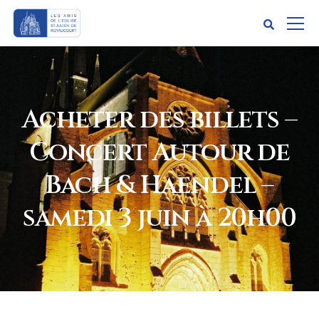
Acheter des billets –
Concert Autour de
Bach & Haendel –
samedi 3 juin à 20h00